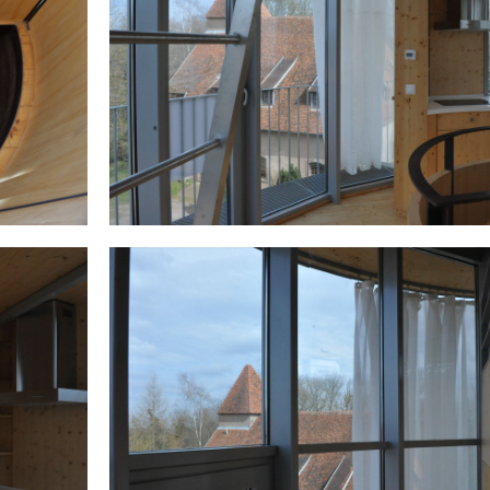
2024
logements
2024
logements
12 route des romains, strasbourg, france
56 rue des vosges
portes des romains
ensemble im
logements
voir le projet
voir le projet