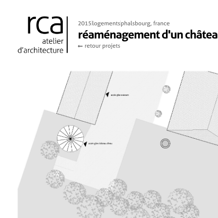
2015
logements
phalsbourg, france
réaménagement d'un château
retour projets