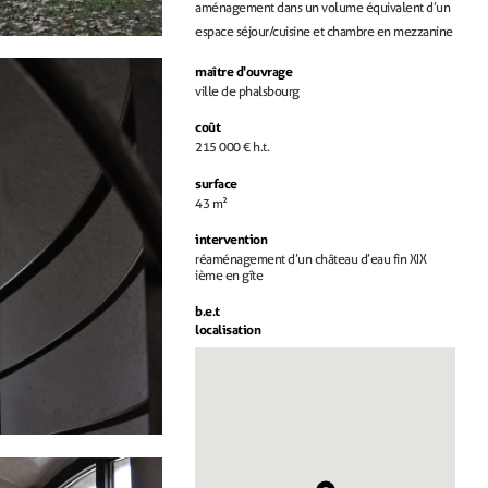
aménagement dans un volume équivalent d’un
espace séjour/cuisine et chambre en mezzanine
maître d'ouvrage
ville de phalsbourg
coût
215 000 € h.t.
surface
43 m²
intervention
réaménagement d’un château d’eau fin XIX
ième en gîte
b.e.t
localisation