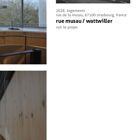
2028
logements
, 67540 ostwald, france
rue de la musau, 67100 strasbourg, france
mobilier de 32
rue musau / wattwiller
voir le projet