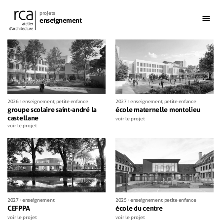
projets
enseignement
21 mai 2026
2026
enseignement
,
petite enfance
2027
enseignement
,
petite enfance
groupe scolaire saint-andré la
école maternelle montolieu
castellane
voir le projet
voir le projet
2027
enseignement
2025
enseignement
,
petite enfance
CEFPPA
école du centre
voir le projet
voir le projet