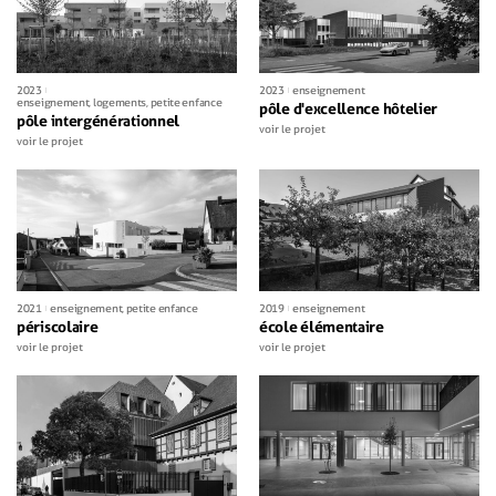
2023
2023
enseignement
enseignement
,
logements
,
petite enfance
pôle d'excellence hôtelier
pôle intergénérationnel
voir le projet
voir le projet
2021
enseignement
,
petite enfance
2019
enseignement
périscolaire
école élémentaire
voir le projet
voir le projet